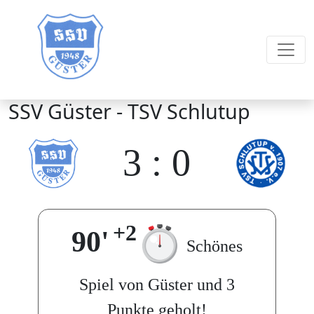
SSV Güster - TSV Schlutup
3
:
0
+2
90'
Schönes
Spiel von Güster und 3
Punkte geholt!